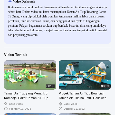
Video Deskripsi:
Ikuti narasinya untuk melihat bagaimana pilihan desain kecil memengaruhi kinerja
sehari-hari. Dalam video ini, kami menampilkan Taman Air Tiup Terapung Latvia
75 Orang, yang diproduksi oleh Bounica. Anda akan melihat lebih dalam proses
perakitan, fitur keselamatan utama, dan pengujian dunia nyata di lingkungan
perairan. Pelajari bagaimana struktur tiup berskala besar ini dirancang untuk daya
tahan dan hiburan kelompok, menjadikannya ideal untuk tempat akuatik komersial
dan penyelenggara acara.
Video Terkait
00:30
00:33
Taman Air Tiup yang Menarik di
Proyek Taman Air Tiup Bouncia |
Kamboja, Pakar Taman Air Tiup
Taman Air Filipina untuk Halloween,
Khusus Bouncia
Obral Permainan Air
Case Video
Case Video
February 17, 2023
October 31, 2022