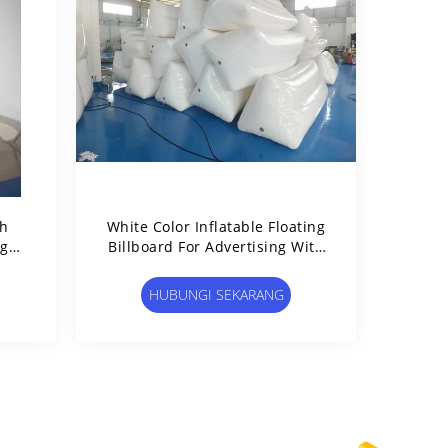
ah
White Color Inflatable Floating
ng
Billboard For Advertising With
Durable PVC Tarpaulin
HUBUNGI SEKARANG