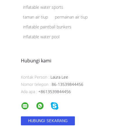
inflatable water sports
taman air tiup
permainan air tiup
inflatable paintball bunkers
inflatable water pool
Hubungi kami
Kontak Person :
Laura Lee
Nomor telepon :
86-13539844456
Ada apa :
+8613539844456