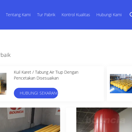
Tentang Kami
Tur Pabrik
Kontrol Kualitas
Hubungi Kami
rbaik
Kuil Karet / Tabung Air Tiup Dengan
Pencetakan Disesuaikan
HUBUNGI SEKARANG