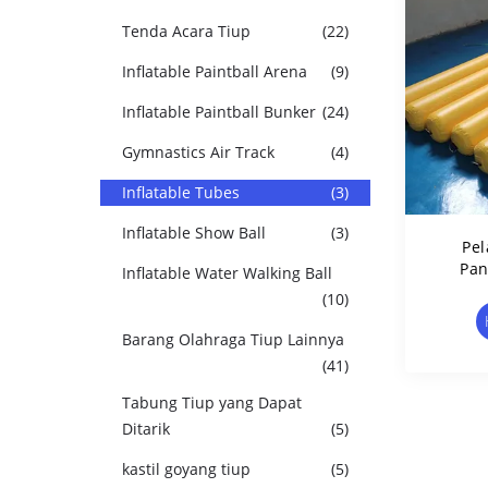
Tenda Acara Tiup
(22)
Inflatable Paintball Arena
(9)
Inflatable Paintball Bunker
(24)
Gymnastics Air Track
(4)
Inflatable Tubes
(3)
Inflatable Show Ball
(3)
Pe
Pan
Inflatable Water Walking Ball
Renan
(10)
Barang Olahraga Tiup Lainnya
(41)
Tabung Tiup yang Dapat
Ditarik
(5)
kastil goyang tiup
(5)