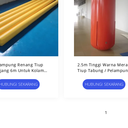
lampung Renang Tiup
2.5m Tinggi Warna Mer
jang 6m Untuk Kolam
Tiup Tabung / Pelampu
g / Tabung Tiup Dengan
Tiup Untuk Iklan
Cincin Jangkar
HUBUNGI SEKARANG
HUBUNGI SEKARANG
1