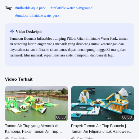
Tag:
#
inflatable aqua park
#
inflatable water playground
#
outdoor inflatable water park
Video Deskripsi:
Temukan Bouncia Inflatables Jumping Pillow Giant Inflatable Water Park, taman
air terapung luar ruangan yang menarik yang dirancang untuk kesenangan dan
daya tahan.taman inflatable tahan panas dapat menampung hingga 85 orang dan
termasuk fitur menarik seperti menara slide, trampolin, dan banyak lagi.
Video Terkait
00:30
00:33
Taman Air Tiup yang Menarik di
Proyek Taman Air Tiup Bouncia |
Kamboja, Pakar Taman Air Tiup
Taman Air Filipina untuk Halloween,
Khusus Bouncia
Obral Permainan Air
Case Video
Case Video