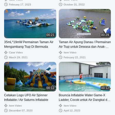
February 17, 2023
October 31, 2022
00:21
00:29
35mL*19mW Permainan Taman Air
Taman Air Apung Danau / Permainan
Mengambang Tiup Di Bermuda
Air Tiup untuk Dewasa dan Anak-
anak
Case Video
Item Video
March 29, 2021
February 22, 2021
00:12
00:12
Cetakan Logo UFO Air Spinner
Bouncia Inflatable Water Game-X
Inflatable / Air Saturns Inflatable
Ladder, Cocok untuk Air Dangkal dan
Dalam
Item Video
Item Video
December 07, 2020
April 12, 2023