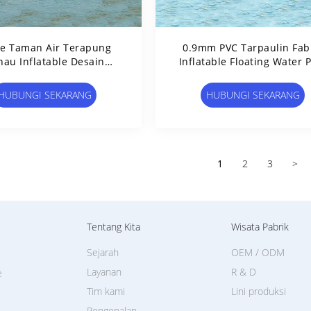
e Taman Air Terapung
0.9mm PVC Tarpaulin Fab
au Inflatable Desain
Inflatable Floating Water 
Disesuaikan Gratis
Untuk 18m * 6m Pool
HUBUNGI SEKARANG
HUBUNGI SEKARANG
1
2
3
>
Tentang Kita
Wisata Pabrik
Sejarah
OEM / ODM
Layanan
R & D
e
Tim kami
Lini produksi
Pengenalan