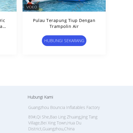
ric
Pulau Terapung Tiup Dengan
Park
Trampolin Air
HUBUNGI SEKARANG
Hubungi Kami
Guangzhou Bouncia Inflatables Factory
89#,Qi She,Bao Ling Zhuang,Jing Tang
Village,Bei Xing Town,Hua Du
District,Guangzhou,China