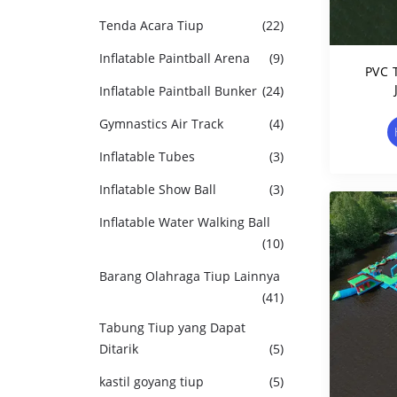
Tenda Acara Tiup
(22)
Inflatable Paintball Arena
(9)
PVC 
Inflatable Paintball Bunker
(24)
Tramp
Gymnastics Air Track
(4)
Inflatable Tubes
(3)
Inflatable Show Ball
(3)
Inflatable Water Walking Ball
(10)
Barang Olahraga Tiup Lainnya
(41)
Tabung Tiup yang Dapat
Ditarik
(5)
kastil goyang tiup
(5)