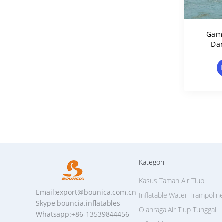
Gam
Dan
Kategori
Kasus Taman Air Tiup
Email:export@bounica.com.cn
Inflatable Water Trampolin
Skype:bouncia.inflatables
Olahraga Air Tiup Tunggal
Whatsapp:+86-13539844456