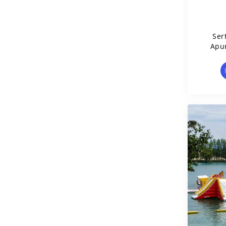
Ser
Apu