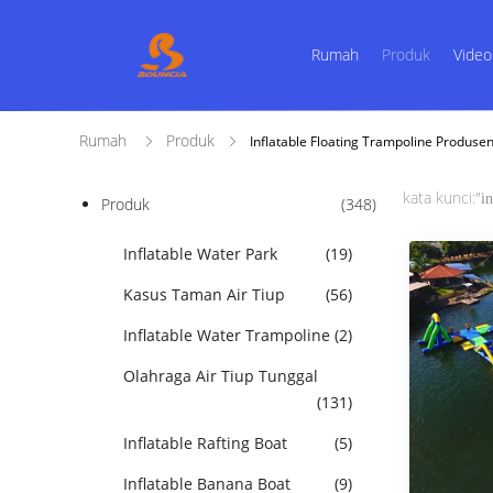
Rumah
Produk
Video
Rumah
Produk
Inflatable Floating Trampoline Produse
kata kunci:"
i
Produk
(348)
Inflatable Water Park
(19)
Kasus Taman Air Tiup
(56)
Inflatable Water Trampoline
(2)
Olahraga Air Tiup Tunggal
(131)
Inflatable Rafting Boat
(5)
Inflatable Banana Boat
(9)