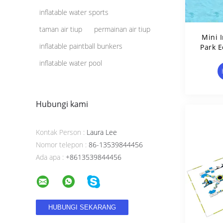
inflatable water sports
taman air tiup
permainan air tiup
Mini I
inflatable paintball bunkers
Park 
inflatable water pool
Hubungi kami
Kontak Person :
Laura Lee
Nomor telepon :
86-13539844456
Ada apa :
+8613539844456