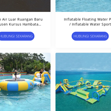
 Air Luar Ruangan Baru
Inflatable Floating Water 
usen Kursus Hambatan
/ Inflatable Water Spor
r Tiup / Mengambang
Games For Pool
HUBUNGI SEKARANG
HUBUNGI SEKARANG