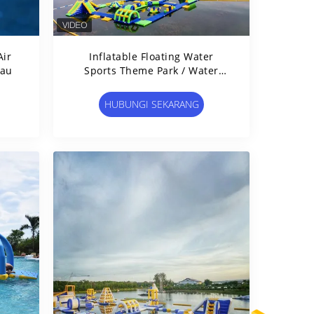
Air
Inflatable Floating Water
nau
Sports Theme Park / Water
Splash Park Installed In
Milano
HUBUNGI SEKARANG