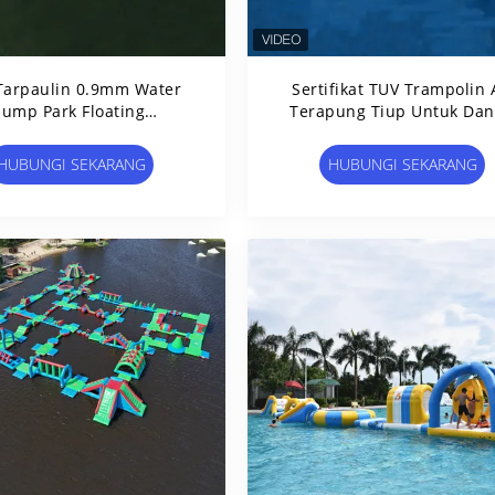
Tarpaulin 0.9mm Water
Sertifikat TUV Trampolin 
Jump Park Floating
Terapung Tiup Untuk Da
oline Games Sertifikasi
TUV
HUBUNGI SEKARANG
HUBUNGI SEKARANG