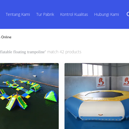
Tentang Kami
Tur Pabrik
Kontrol Kualitas
Hubungi Kami
n Online
" match 42 products
nflatable floating trampoline