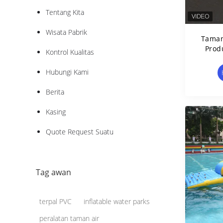
Tentang Kita
Wisata Pabrik
Taman
Prod
Kontrol Kualitas
Ai
Hubungi Kami
Berita
Kasing
Quote Request Suatu
Tag awan
terpal PVC
inflatable water parks
peralatan taman air