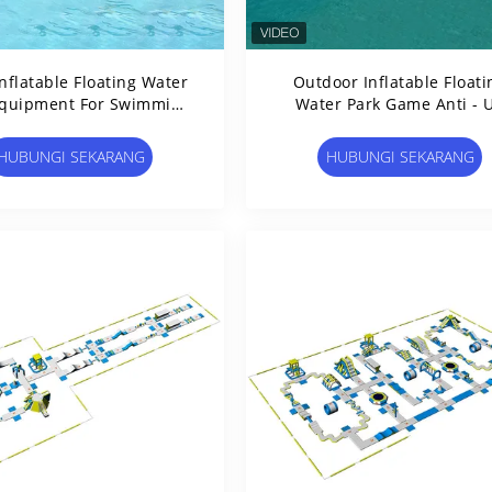
nflatable Floating Water
Outdoor Inflatable Floati
Equipment For Swimming
Water Park Game Anti - 
Pool
Materi Tahan Panas
HUBUNGI SEKARANG
HUBUNGI SEKARANG