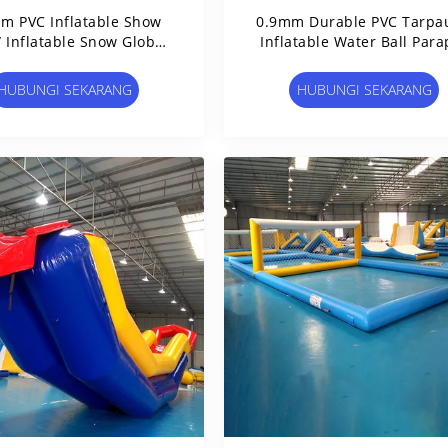
m PVC Inflatable Show
0.9mm Durable PVC Tarpau
 / Inflatable Snow Globe
Inflatable Water Ball Para
For Trade Show
For Lake Or Pool
HUBUNGI SEKARANG
HUBUNGI SEKARANG