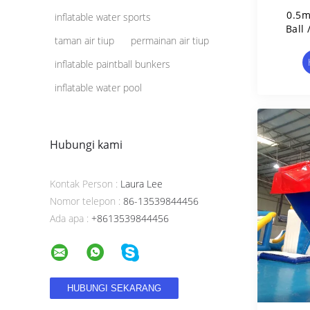
0.5m
inflatable water sports
Ball
taman air tiup
permainan air tiup
inflatable paintball bunkers
inflatable water pool
Hubungi kami
Kontak Person :
Laura Lee
Nomor telepon :
86-13539844456
Ada apa :
+8613539844456