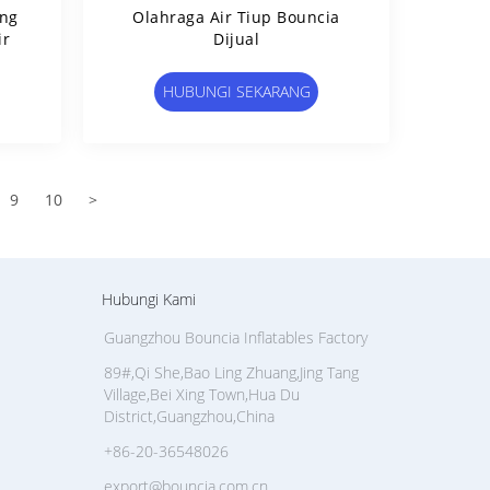
ng
Olahraga Air Tiup Bouncia
ir
Dijual
HUBUNGI SEKARANG
9
10
>
Hubungi Kami
Guangzhou Bouncia Inflatables Factory
89#,Qi She,Bao Ling Zhuang,Jing Tang
Village,Bei Xing Town,Hua Du
District,Guangzhou,China
+86-20-36548026
export@bouncia.com.cn