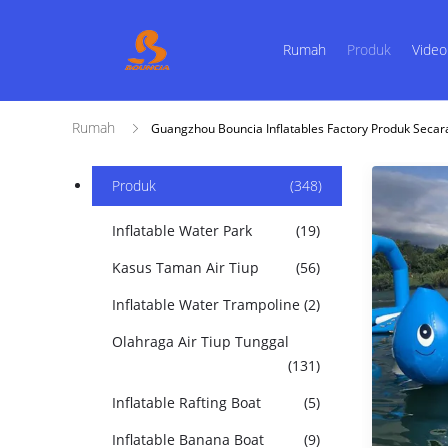
Rumah
Produk
Video
Rumah
Guangzhou Bouncia Inflatables Factory Produk Secar
Produk
(348)
Inflatable Water Park
(19)
Kasus Taman Air Tiup
(56)
Inflatable Water Trampoline
(2)
Olahraga Air Tiup Tunggal
(131)
Inflatable Rafting Boat
(5)
Inflatable Banana Boat
(9)