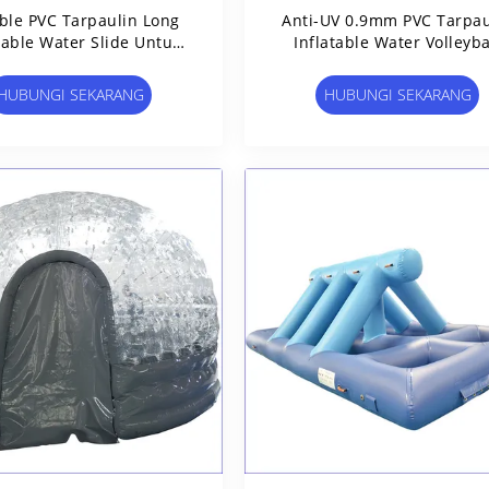
ble PVC Tarpaulin Long
Anti-UV 0.9mm PVC Tarpau
table Water Slide Untuk
Inflatable Water Volleyba
Seaside
Court Untuk Permaina
Olahraga Air
HUBUNGI SEKARANG
HUBUNGI SEKARANG