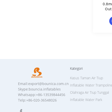
0.8m
Out
Kategori
Kasus Taman Air Tiup
Email:export@bounica.com.cn
Inflatable Water Trampolin
Skype:bouncia.inflatables
Olahraga Air Tiup Tunggal
Whatsapp:+86-13539844456
Inflatable Water Park
Telp:+86-020-36548026