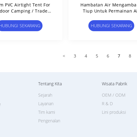
m PVC Airtight Tent For
Hambatan Air Mengamba
door Camping / Trade
Tiup Untuk Permainan A
Show / Promotion
HUBUNGI SEKARANG
HUBUNGI SEKARANG
<
3
4
5
6
7
8
Tentang Kita
Wisata Pabrik
Sejarah
OEM / ODM
Layanan
R & D
e
Tim kami
Lini produksi
Pengenalan