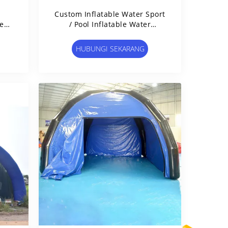
Custom Inflatable Water Sport
le
/ Pool Inflatable Water
ang
Obstacle Course
HUBUNGI SEKARANG