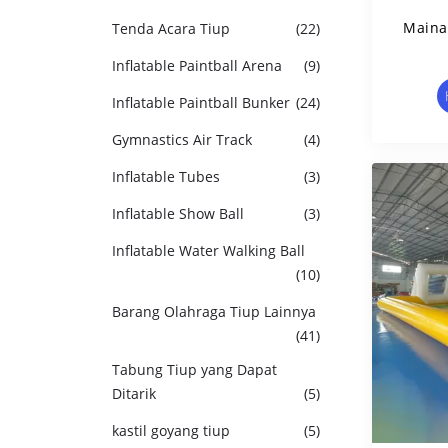
Maina
Tenda Acara Tiup
(22)
Inflatable Paintball Arena
(9)
Inflatable Paintball Bunker
(24)
Gymnastics Air Track
(4)
Inflatable Tubes
(3)
Inflatable Show Ball
(3)
Inflatable Water Walking Ball
(10)
Barang Olahraga Tiup Lainnya
(41)
Tabung Tiup yang Dapat
Ditarik
(5)
kastil goyang tiup
(5)