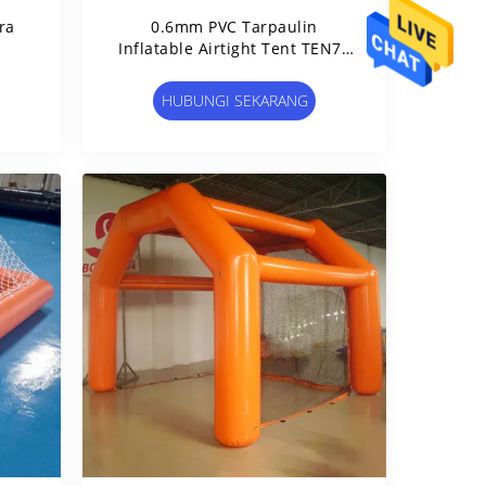
ra
0.6mm PVC Tarpaulin
Inflatable Airtight Tent TEN70
For Promotion
HUBUNGI SEKARANG