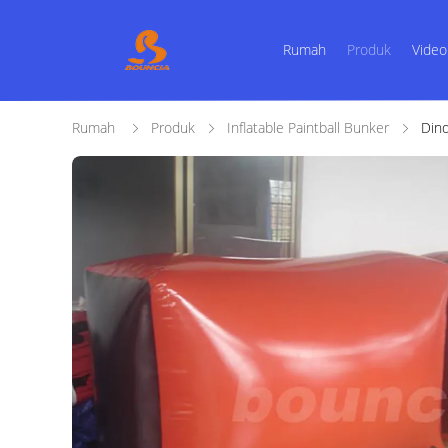
Rumah
Produk
Video
Rumah
Produk
Inflatable Paintball Bunker
Dind