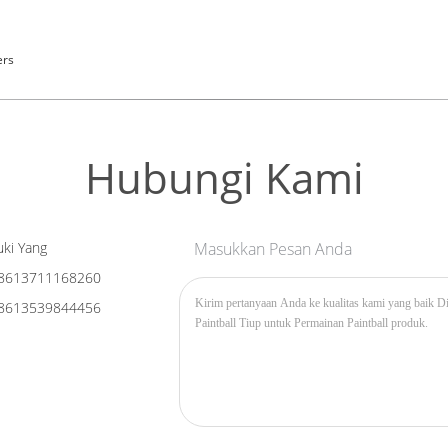
ers
Hubungi Kami
ki Yang
Masukkan Pesan Anda
8613711168260
8613539844456