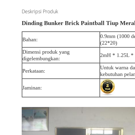
Deskripsi Produk
Dinding Bunker Brick Paintball Tiup Mer
0.9mm (1000 de
Bahan:
(22*20)
Dimensi produk yang
2mH * 1.25L *
digelembungkan:
Untuk warna dan
Perkataan:
kebutuhan pela
Jaminan: