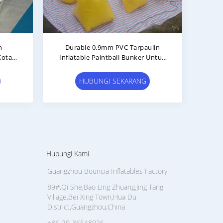
able
Bunker Tentara Tiup Yang
Outd
ball
Disesuaikan Untuk Aktivitas Luar
Ruangan
HUBUNGI SEKARANG
Hubungi Kami
Guangzhou Bouncia Inflatables Factory
89#,Qi She,Bao Ling Zhuang,Jing Tang
Village,Bei Xing Town,Hua Du
District,Guangzhou,China
+86-20-36548026