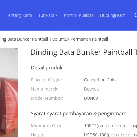
Tentang Kami
Tur Pabrik
Kontrol Kualitas
Hubungi Kami
ing Bata Bunker Paintball Tiup untuk Permainan Paintball
Dinding Bata Bunker Paintball 
Detail produk:
Place of Origin:
Guangzhou China
Nama merek:
Bouncia
Model Number:
BUN09
Syarat-syarat pembayaran & pengiriman:
Minimum Order
10PCS(can be different sh
Quantity:
Harga:
USD80-100/piece( price just