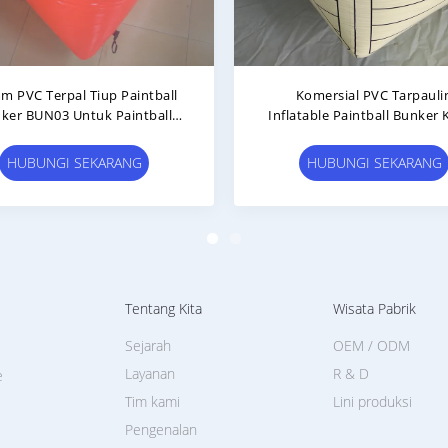
 Inflatable Paintball Bunker
PVC Tarpaulin Mossy Inflat
Inflatable Cannon
Paintball Bunkers For Paint
Sports
HUBUNGI SEKARANG
HUBUNGI SEKARANG
Tentang Kita
Wisata Pabrik
Sejarah
OEM / ODM
Layanan
R & D
e
Tim kami
Lini produksi
Pengenalan