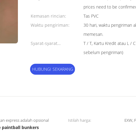
prices need to be confirme
Kemasan rincian:
Tas PVC
Waktu pengiriman:
30 hari, waktu pengiriman a
memesan.
Syarat-syarat
T / T, Kartu Kredit atau L / 
pembayaran:
sebelum pengiriman)
HUBUNGI SEKARANG
ngan express adalah opsional
Istilah harga:
EXW, F
e paintball bunkers