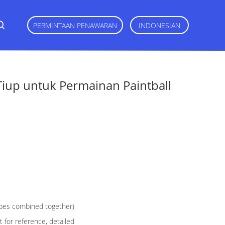
PERMINTAAN PENAWARAN
INDONESIAN
Tiup untuk Permainan Paintball
apes combined together)
 for reference, detailed