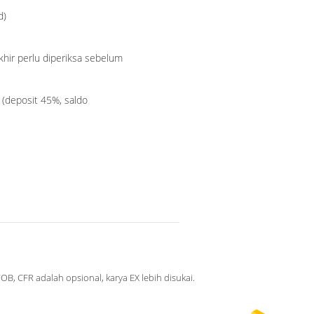
d)
khir perlu diperiksa sebelum
C (deposit 45%, saldo
OB, CFR adalah opsional, karya EX lebih disukai.