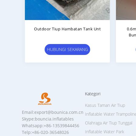
lin
0.6MM PVC Inflatable Paintball
0.9mm
Untuk
Wall Untuk Olahraga Luar
Ruangan
HUBUNGI SEKARANG
Kategori
Kasus Taman Air Tiup
Email:export@bounica.com.cn
Inflatable Water Trampolin
Skype:bouncia.inflatables
Olahraga Air Tiup Tunggal
Whatsapp:+86-13539844456
Inflatable Water Park
Telp:+86-020-36548026