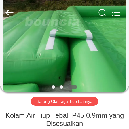
Guangzhou
Bouncia
Inflatables
Factory.
All
Rights
Reserved.
RUMAH
PRODUK
VIDEO
TENTANG
KAMI
Barang Olahraga Tiup Lainnya
TUR
Kolam Air Tiup Tebal IP45 0.9mm yang
PABRIK
Disesuaikan