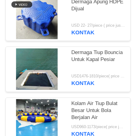
Dermaga Apung HDPE
Dijual
USD 22- 27/piece ( price just for reference, detailed prices need to be confirmed) MOQ:100 pcs
KONTAK
Dermaga Tiup Bouncia
Untuk Kapal Pesiar
USD1476-1810/piece( price just for reference, detailed prices need to be confirmed) MOQ:1 pc
KONTAK
Kolam Air Tiup Bulat
Besar Untuk Bola
Berjalan Air
USD960-1173/piece( price just for reference, detailed prices need to be confirmed) MOQ:1PC
KONTAK