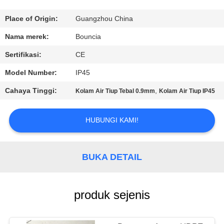
KONTROL
Place of Origin:
Guangzhou China
KUALITAS
Nama merek:
Bouncia
Sertifikasi:
CE
HUBUNGI
Model Number:
IP45
KAMI
Cahaya Tinggi:
,
Kolam Air Tiup Tebal 0.9mm
Kolam Air Tiup IP45
PERMINTAAN
HUBUNGI KAMI!
PENAWARAN
BUKA DETAIL
SITEMAP
PRIVACY
produk sejenis
POLICY