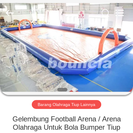
Guangzhou
Bouncia
Inflatables
Factory.
All
Rights
Reserved.
RUMAH
PRODUK
VIDEO
TENTANG
KAMI
Barang Olahraga Tiup Lainnya
TUR
Gelembung Football Arena / Arena
PABRIK
Olahraga Untuk Bola Bumper Tiup