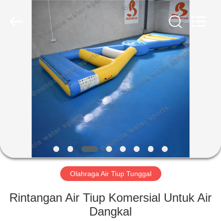
Guangzhou
Bouncia
Inflatables
Factory.
All
Rights
Reserved.
RUMAH
PRODUK
VIDEO
TENTANG
KAMI
Olahraga Air Tiup Tunggal
TUR
Rintangan Air Tiup Komersial Untuk Air
PABRIK
Dangkal