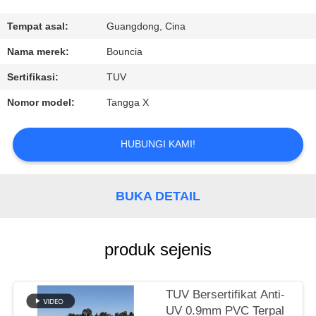
KONTROL
Tempat asal:
Guangdong, Cina
KUALITAS
Nama merek:
Bouncia
Sertifikasi:
TUV
HUBUNGI
Nomor model:
Tangga X
KAMI
HUBUNGI KAMI!
PERMINTAAN
PENAWARAN
BUKA DETAIL
SITEMAP
produk sejenis
PRIVACY
POLICY
TUV Bersertifikat Anti-
UV 0.9mm PVC Terpal