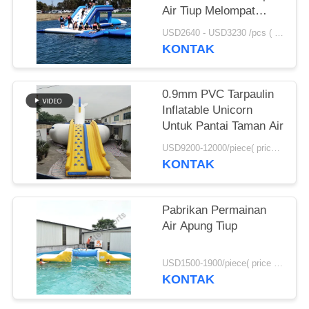
Air Tiup Melompat
Bantal Dijual
USD2640 - USD3230 /pcs ( price just for reference, detailed prices need to be confirmed） MOQ:1PC
KONTAK
0.9mm PVC Tarpaulin
Inflatable Unicorn
Untuk Pantai Taman Air
USD9200-12000/piece( price just for reference, detailed prices need to be confirmed) MOQ:1pc
KONTAK
Pabrikan Permainan
Air Apung Tiup
USD1500-1900/piece( price just for reference, detailed prices need to be confirmed) MOQ:1pc
KONTAK