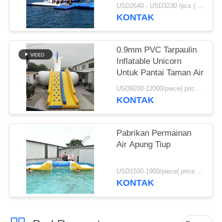
Bantal Dijual
USD2640 - USD3230 /pcs ( price just for reference, detailed prices need to be confirmed） MOQ:1PC
KONTAK
0.9mm PVC Tarpaulin
Inflatable Unicorn
Untuk Pantai Taman Air
USD9200-12000/piece( price just for reference, detailed prices need to be confirmed) MOQ:1pc
KONTAK
Pabrikan Permainan
Air Apung Tiup
USD1500-1900/piece( price just for reference, detailed prices need to be confirmed) MOQ:1pc
KONTAK