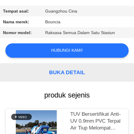
KONTROL
Tempat asal:
Guangzhou Cina
KUALITAS
Nama merek:
Bouncia
Nomor model:
Raksasa Semua Dalam Satu Stasiun
HUBUNGI
KAMI
HUBUNGI KAMI!
PERMINTAAN
BUKA DETAIL
PENAWARAN
produk sejenis
SITEMAP
TUV Bersertifikat Anti-
PRIVACY
UV 0.9mm PVC Terpal
POLICY
Air Tiup Melompat