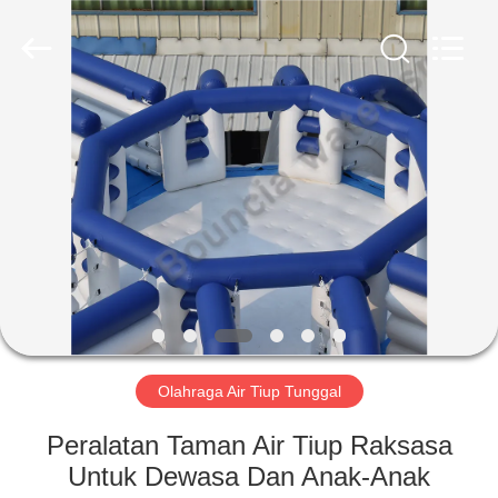
Guangzhou
Bouncia
Inflatables
Factory.
All
Rights
Reserved.
RUMAH
PRODUK
VIDEO
TENTANG
KAMI
Olahraga Air Tiup Tunggal
TUR
Peralatan Taman Air Tiup Raksasa
PABRIK
Untuk Dewasa Dan Anak-Anak