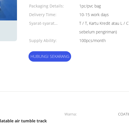
Packaging Details:
1pc/pvc bag
Delivery Time:
10-15 work days
Syarat-syarat
T / T, Kartu Kredit atau L / 
pembayaran:
sebelum pengiriman)
Supply Ability:
100pcs/month
HUBUNGI SEKARANG
Warna:
COATI
flatable air tumble track