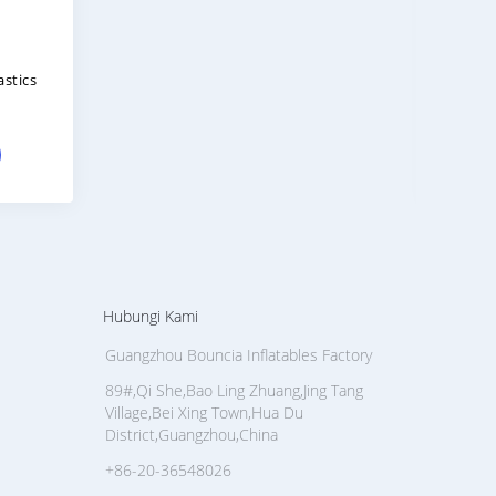
astics
15m
Ka
Hubungi Kami
Guangzhou Bouncia Inflatables Factory
89#,Qi She,Bao Ling Zhuang,Jing Tang
Village,Bei Xing Town,Hua Du
District,Guangzhou,China
+86-20-36548026