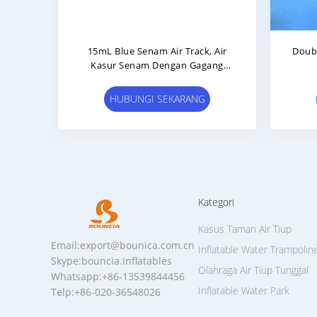
15mL Blue Senam Air Track, Air
Doubl
Kasur Senam Dengan Gagang
Tahan Lama
HUBUNGI SEKARANG
Kategori
Kasus Taman Air Tiup
Email:export@bounica.com.cn
Inflatable Water Trampolin
Skype:bouncia.inflatables
Olahraga Air Tiup Tunggal
Whatsapp:+86-13539844456
Inflatable Water Park
Telp:+86-020-36548026