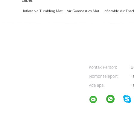
Label:
Inflatable Tumbling Mat
Air Gymnastics Mat
Inflatable Air Trac
Kontak Person:
Be
Nomor telepon:
+
Ada apa:
+