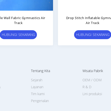
e Wall Fabric Gymnastics Air
Drop Stitch Inflatable Gymn
Track
Air Track
HUBUNGI SEKARANG
HUBUNGI SEKARANG
Tentang Kita
Wisata Pabrik
Sejarah
OEM / ODM
Layanan
R & D
e
Tim kami
Lini produksi
Pengenalan