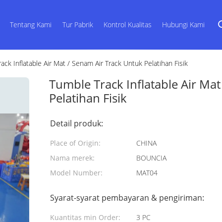
Tentang Kami
Tur Pabrik
Kontrol Kualitas
Hubungi Kami
ack Inflatable Air Mat / Senam Air Track Untuk Pelatihan Fisik
Tumble Track Inflatable Air Ma
Pelatihan Fisik
Detail produk:
Place of Origin:
CHINA
Nama merek:
BOUNCIA
Model Number:
MAT04
Syarat-syarat pembayaran & pengiriman:
Kuantitas min Order:
3 PC