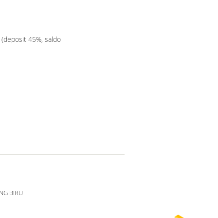
C (deposit 45%, saldo
NG BIRU