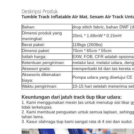
Deskripsi Produk
Tumble Track Inflatable Air Mat, Senam Air Track Untu
Bahan:
drop stitch fabric, bahan DWF (d
Dimensi produk yang
20mL * 1.68mW * 0.15mH
meningkat:
Berat paket:
118kgs (260lbs)
Dimensi paket:
70cm * 65cm * 55cm
Istilah harga:
EXW, FOB, CFR adalah opsiona
Ketentuan pengiriman:
melalui laut, melalui udara, de
Aksesori gratis:
memperbaiki kit dan tas kereta v
Aksesoris dikenakan
Pompa udara yang disetujui CE
biaya:
Waktu pengiriman:
10-15 hari setelah menerima se
Keuntungan dari jatuh track tiup tikar udara:
1. Kami menggunakan mesin las untuk menutup sisi tikar 
tidak terkelupas.
2. Kami membuat penguatan untuk semua lapisan, sehingga 
tahan lama.
3. Kasur olahraga tiup kami sangat rata di 4 sisi dan sudut.