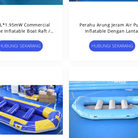
L*1.95mW Commercial
Perahu Arung Jeram Air Pu
e Inflatable Boat Raft /
Inflatable Dengan Lanta
Inflatable Rafts
Dilepas Drop Stitch
HUBUNGI SEKARANG
HUBUNGI SEKARANG