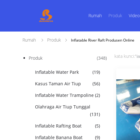
Rumah
Produk
Video
Rumah
Produk
Inflatable River Raft Produsen Online
kata kunci:"
in
Produk
(348)
Inflatable Water Park
(19)
Kasus Taman Air Tiup
(56)
Inflatable Water Trampoline
(2)
Olahraga Air Tiup Tunggal
(131)
Inflatable Rafting Boat
(5)
Inflatable Banana Boat
(9)