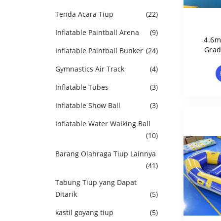
Tenda Acara Tiup
(22)
Inflatable Paintball Arena
(9)
4.6m
Grad
Inflatable Paintball Bunker
(24)
Gymnastics Air Track
(4)
Inflatable Tubes
(3)
Inflatable Show Ball
(3)
Inflatable Water Walking Ball
(10)
Barang Olahraga Tiup Lainnya
(41)
Tabung Tiup yang Dapat
Ditarik
(5)
kastil goyang tiup
(5)