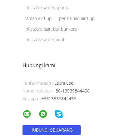
inflatable water sports
taman air tiup
permainan air tiup
inflatable paintball bunkers
inflatable water pool
Hubungi kami
Kontak Person :
Laura Lee
Nomor telepon :
86-13539844456
Ada apa :
+8613539844456