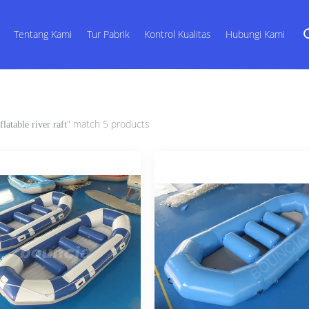
Tentang Kami
Tur Pabrik
Kontrol Kualitas
Hubungi Kami
" match 5 products
flatable river raft