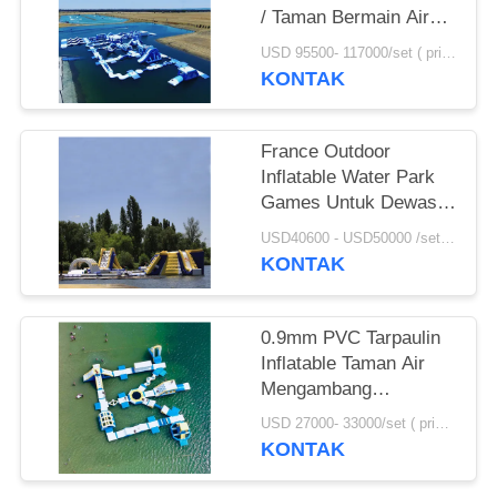
/ Taman Bermain Air
Terapung Huge yang
USD 95500- 117000/set ( price just for reference, detailed prices need to be confirmed) MOQ:1 set atau bagian dari keseluruhan taman
Disesuaikan
KONTAK
France Outdoor
Inflatable Water Park
Games Untuk Dewasa
/ Peralatan Taman Air
USD40600 - USD50000 /set ( price just for reference, detailed prices need to be confirmed） MOQ:1 set or parts of the whole park
Tiup
KONTAK
0.9mm PVC Tarpaulin
Inflatable Taman Air
Mengambang
Permainan 100 Orang
USD 27000- 33000/set ( price just for reference, detailed prices need to be confirmed) MOQ:1 set atau bagian dari keseluruhan taman
Kapasitas
KONTAK