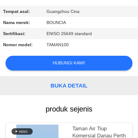
KONTROL
Tempat asal:
Guangzhou Cina
KUALITAS
Nama merek:
BOUNCIA
Sertifikasi:
ENISO 25649 standard
HUBUNGI
Nomor model:
TAMAN100
KAMI
HUBUNGI KAMI!
PERMINTAAN
PENAWARAN
BUKA DETAIL
SITEMAP
produk sejenis
PRIVACY
POLICY
Taman Air Tiup
Komersial Danau Perth