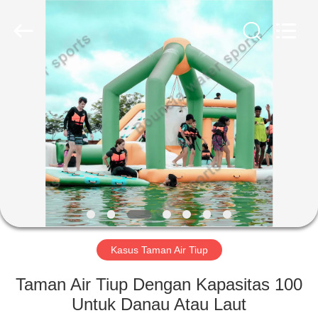
Guangzhou
Bouncia
Inflatables
Factory.
All
Rights
Reserved.
RUMAH
PRODUK
VIDEO
TENTANG
KAMI
Kasus Taman Air Tiup
TUR
Taman Air Tiup Dengan Kapasitas 100
PABRIK
Untuk Danau Atau Laut